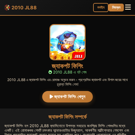
2010 JL88
লগইন
নিবন্ধন
জ্যাকপট ফিশিং
2010 JL88 এ হট গেম
2010 JL88 এ জ্যাকপট ফিশিং এর রোমাঞ্চ অনুভব করুন - প্রগ্রেসিভ জ্যাকপট এবং বিশাল জয়ের সাথে
চূড়ান্ত ফিশিং গেম!
জ্যাকপট ফিশিং খেলুন
জ্যাকপট ফিশিং সম্পর্কে
জ্যাকপট ফিশিং হল 2010 JL88 ক্যাসিনোতে উপলব্ধ সবচেয়ে জনপ্রিয় ফিশিং গেমগুলির মধ্যে
একটি। এই রোমাঞ্চকর গেমটি চমৎকার আন্ডারওয়াটার ভিজ্যুয়াল, আকর্ষণীয় মাল্টিপ্লেয়ার গেমপ্লে এবং
বিশাল প্রগ্রেসিভ জ্যাকপট জেতার সুযোগ সহ একত্রিত করে। বাংলাদেশি খেলোয়াড়রা এর গতিশীল