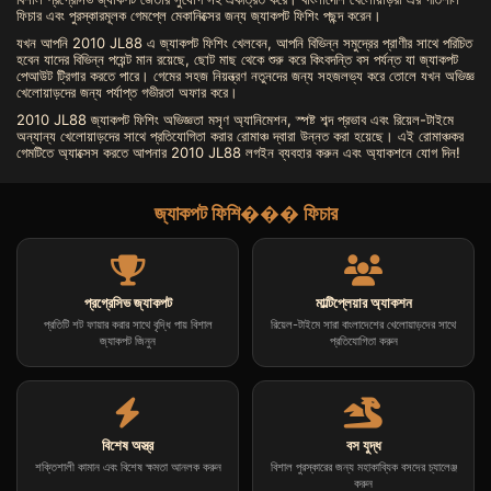
ফিচার এবং পুরস্কারমূলক গেমপ্লে মেকানিক্সের জন্য জ্যাকপট ফিশিং পছন্দ করেন।
যখন আপনি 2010 JL88 এ জ্যাকপট ফিশিং খেলবেন, আপনি বিভিন্ন সমুদ্রের প্রাণীর সাথে পরিচিত
হবেন যাদের বিভিন্ন পয়েন্ট মান রয়েছে, ছোট মাছ থেকে শুরু করে কিংবদন্তি বস পর্যন্ত যা জ্যাকপট
পেআউট ট্রিগার করতে পারে। গেমের সহজ নিয়ন্ত্রণ নতুনদের জন্য সহজলভ্য করে তোলে যখন অভিজ্ঞ
খেলোয়াড়দের জন্য পর্যাপ্ত গভীরতা অফার করে।
2010 JL88 জ্যাকপট ফিশিং অভিজ্ঞতা মসৃণ অ্যানিমেশন, স্পষ্ট শব্দ প্রভাব এবং রিয়েল-টাইমে
অন্যান্য খেলোয়াড়দের সাথে প্রতিযোগিতা করার রোমাঞ্চ দ্বারা উন্নত করা হয়েছে। এই রোমাঞ্চকর
গেমটিতে অ্যাক্সেস করতে আপনার 2010 JL88 লগইন ব্যবহার করুন এবং অ্যাকশনে যোগ দিন!
জ্যাকপট ফিশি��� ফিচার
প্রগ্রেসিভ জ্যাকপট
মাল্টিপ্লেয়ার অ্যাকশন
প্রতিটি শট ফায়ার করার সাথে বৃদ্ধি পায় বিশাল
রিয়েল-টাইমে সারা বাংলাদেশের খেলোয়াড়দের সাথে
জ্যাকপট জিনুন
প্রতিযোগিতা করুন
বিশেষ অস্ত্র
বস যুদ্ধ
শক্তিশালী কামান এবং বিশেষ ক্ষমতা আনলক করুন
বিশাল পুরস্কারের জন্য মহাকাব্যিক বসদের চ্যালেঞ্জ
করুন