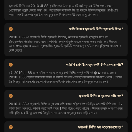
জ্যাকপট ফিশিং হল 2010 JL88 ক্যাসিনোতে উপলব্ধ একটি মাল্টিপ্লেয়ার ফিশিং গেম যেখানে
খেলোয়াড়রা পয়েন্ট জেতার জন্য এবং প্রগ্রেসিভ জ্যাকপট ট্রিগার করতে বিভিন্ন সমুদ্রের প্রাণী গুলি
করে। গেমটি চমৎকার গ্রাফিক্স, বস যুদ্ধ এবং বিশাল পেআউট জেতার সুযোগ সহ।
আমি কিভাবে জ্যাকপট ফিশিং জ্যাকপট জিতব?
2010 JL88 এ জ্যাকপট ফিশিং জ্যাকপট জিততে, আপনাকে জ্যাকপট ইভেন্টের সময় বস
চরিত্রগুলিকে পরাজিত করতে হবে। আপনার সম্ভাবনা বৃদ্ধি করতে বসদের লক্ষ্য করার সময় উচ্চতর
কামান গুণক ব্যবহার করুন। প্রগ্রেসিভ জ্যাকপট প্রতিটি খেলোয়াড়ের শটের সাথে বৃদ্ধি পায় যতক্ষণ না
কেউ জেতে!
আমি কি মোবাইলে জ্যাকপট ফিশিং খেলতে পারি?
হ্যাঁ! 2010 JL88 এ মোবাইল খেলার জন্য জ্যাকপট ফিশিং সম্পূর্ণ অপ্টিমাই�� করা হয়েছে।
2010 JL88 অ্যাপ ডাউনলোড করুন বা সরাসরি আপনার মোবাইল ব্রাউজারের মাধ্যমে খেলুন। গেমের
টাচ নিয়ন্ত্রণ বাংলাদেশের যেকোনো জায়গায় স্মার্টফোন গেমপ্লের জন্য উপযুক্ত করে তোলে।
জ্যাকপট ফিশিং এ ন্যূনতম বাজি কত?
2010 JL88 এ জ্যাকপট ফিশিং এ ন্যূনতম বাজি কামান শক্তির উপর ভিত্তি করে পরিবর্তিত হয়। 1x
কামান দিয়ে শুরু করে, আপনি প্রতি শটে মাত্র 1 টাকা দিয়ে খেলতে পারেন। উচ্চতর কামান গুণক আপনার
বাজি বৃদ্ধি করে কিন্তু জ্যাকপট ইভেন্ট থেকে আপনার সম্ভাব্য জয়ও বাড়িয়ে দেয়।
জ্যাকপট ফিশিং জয় উত্তোলনযোগ্য?