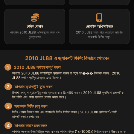
দৈনিক বোনাস
মোবাইল অপ্টিমাইজড
প্রতিদিন 2010 JL88 এ বিনামূল্যে কয়েন এবং
2010 JL88 অ্যাপ দিয়ে যেকোনো জায়গায়
পুরস্কার পান
জ্যাকপট ফিশিং খেলুন
2010 JL88 এ জ্যাকপট ফিশিং কিভাবে খেলবেন
1
2010 JL88 লগইন সম্পূর্ণ করুন
আপনার 2010 JL88 অ্যাকাউন্টে অ্যাক্সেস করুন বা নতুন হল��� নিবন্ধন করুন। 2010
JL88 লগইন প্রক্রিয়া দ্রুত এবং নিরাপদ।
2
আপনার অ্যাকাউন্ট ফান্ড করুন
বিকাশ, নগদ, বা ব্যাংক ট্রান্সফার ব্যবহার করে ডিপোজিট করুন। 2010 JL88 ক্যাসিনো তাৎক্ষণিক
ডিপোজিট এবং উদার স্বাগত বোনাস অফার করে।
3
জ্যাকপট ফিশিং চালু করুন
ফিশিং গেমস বিভাগে যান এবং জ্যাকপট ফিশিং নির্বাচন করুন। 2010 JL88 প্ল্যাটফর্মে গেমটি
তাৎক্ষণিকভাবে লোড হয়।
4
আপনার কামান চয়ন করুন
আপনার লক্ষ্যের উপর ভিত্তি করে আপনার কামান শক্তি (1x-1000x) নির্বাচন করুন। উচ্চতর গুণক