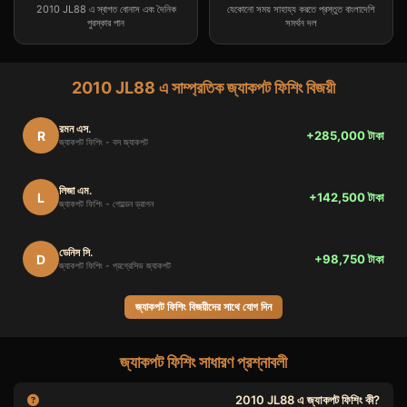
2010 JL88 এ স্বাগত বোনাস এবং দৈনিক
যেকোনো সময় সাহায্য করতে প্রস্তুত বাংলাদেশি
পুরস্কার পান
সমর্থন দল
2010 JL88 এ সাম্প্রতিক জ্যাকপট ফিশিং বিজয়ী
রমন এস.
R
+285,000 টাকা
জ্যাকপট ফিশিং - বস জ্যাকপট
লিজা এম.
L
+142,500 টাকা
জ্যাকপট ফিশিং - গোল্ডেন ড্রাগন
ডেনিস সি.
D
+98,750 টাকা
জ্যাকপট ফিশিং - প্রগ্রেসিভ জ্যাকপট
জ্যাকপট ফিশিং বিজয়ীদের সাথে যোগ দিন
জ্যাকপট ফিশিং সাধারণ প্রশ্নাবলী
2010 JL88 এ জ্যাকপট ফিশিং কী?