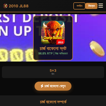
2010 JL88
লগইন
নিবন্ধন
চার্জ বাফেলো স্লট
96.8% RTP | উচ্চ অস্থিরতা
5x3
রিল
চার্জ বাফেলো খেলুন
চার্জ বাফেলো সম্পর্কে