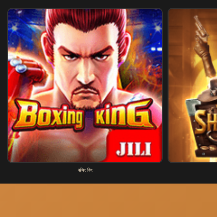
বক্সিং কিং