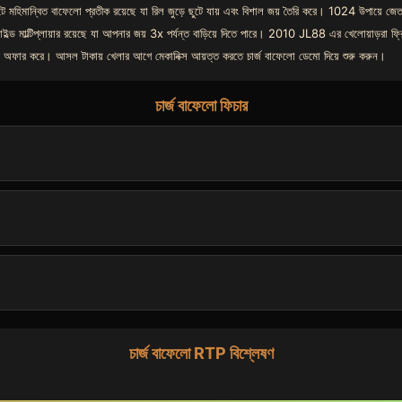
হিমান্বিত বাফেলো প্রতীক রয়েছে যা রিল জুড়ে ছুটে যায় এবং বিশাল জয় তৈরি করে। 1024 উপায়ে জেত
ল্ড মাল্টিপ্লায়ার রয়েছে যা আপনার জয় 3x পর্যন্ত বাড়িয়ে দিতে পারে। 2010 JL88 এর খেলোয়াড়রা ফ্রি
ভাব অফার করে। আসল টাকায় খেলার আগে মেকানিক্স আয়ত্ত করতে চার্জ বাফেলো ডেমো দিয়ে শুরু করুন।
চার্জ বাফেলো ফিচার
চার্জ বাফেলো RTP বিশ্লেষণ