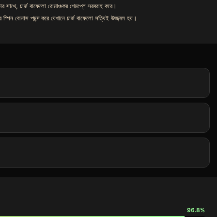
ার সাথে, চার্জ বাফেলো রোমাঞ্চকর গেমপ্লে সরবরাহ করে।
 স্পিন বোনাস পছন্দ করে যেখানে চার্জ বাফেলো সত্যিই উজ্জ্বল হয়।
96.8%