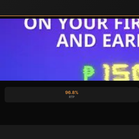
96.8%
RTP