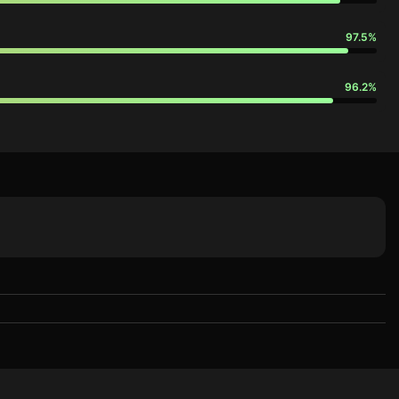
97.5%
96.2%